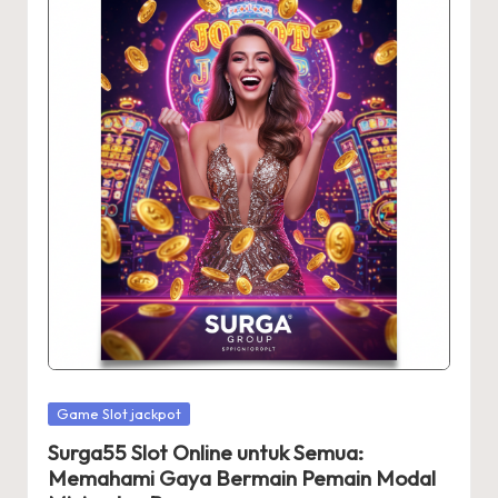
Posted
Game Slot jackpot
in
Surga55 Slot Online untuk Semua:
Memahami Gaya Bermain Pemain Modal