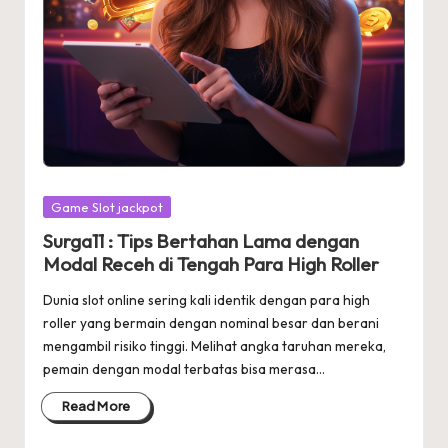
Posted
Game Slot jackpot
in
Surga11 : Tips Bertahan Lama dengan
Modal Receh di Tengah Para High Roller
Dunia slot online sering kali identik dengan para high
roller yang bermain dengan nominal besar dan berani
mengambil risiko tinggi. Melihat angka taruhan mereka,
pemain dengan modal terbatas bisa merasa…
Read More