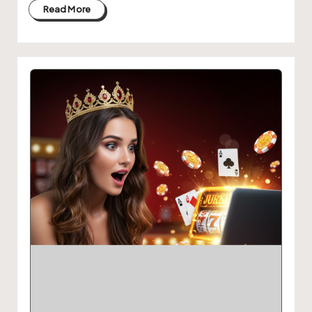
Read More