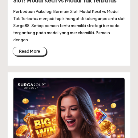
Slot: Modal Kecil vs Modal Tak Terbatas
Perbedaan Psikologi Bermain Slot: Modal Kecil vs Modal
Tak Terbatas menjadi topik hangat di kalanganpecinta slot
Surga88. Setiap pemain tentu memiliki strategi berbeda
tergantung pada modal yang merekamiliki. Pemain
dengan…
Read More