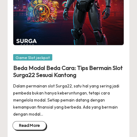
Posted
Game Slot jackpot
in
Beda Modal Beda Cara: Tips Bermain Slot
Surga22 Sesuai Kantong
Dalam permainan slot Surga22, satu hal yang sering jadi
pembeda bukan hanya keberuntungan, tetapi cara
mengelola modal. Setiap pemain datang dengan
kemampuan finansial yang berbeda. Ada yang bermain
dengan modal…
Read More