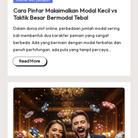
in
Cara Pintar Maksimalkan Modal Kecil vs
Taktik Besar Bermodal Tebal
Dalam dunia slot online, perbedaan jumlah modal sering
kali membentuk dua karakter pemain yang sangat
berbeda. Ada yang bermain dengan modal terbatas dan
penuh perhitungan, ada pula yang tampil percaya…
Read More