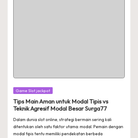
Posted
Game Slot jackpot
in
Tips Main Aman untuk Modal Tipis vs
Teknik Agresif Modal Besar Surga77
Dalam dunia slot online, strategi bermain sering kali
ditentukan oleh satu faktor utama: modal. Pemain dengan
modal tipis tentu memiliki pendekatan berbeda