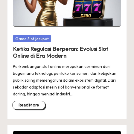
Posted
Game Slot jackpot
in
Ketika Regulasi Berperan: Evolusi Slot
Online di Era Modern
Perkembangan slot online merupakan cerminan dari
bagaimana teknologi, perilaku konsumen, dan kebijakan
publik saling memengaruhi dalam ekosistem digital. Dari
sekadar adaptasi mesin slot konvensional ke format
daring, hingga menjadi industri…
Read More