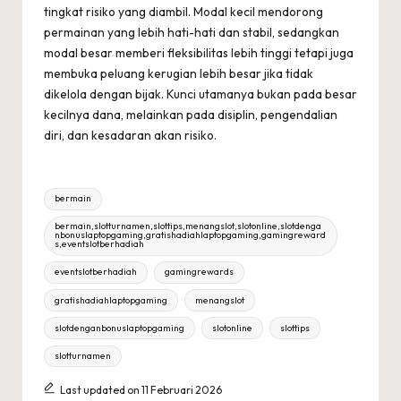
tingkat risiko yang diambil. Modal kecil mendorong
permainan yang lebih hati-hati dan stabil, sedangkan
modal besar memberi fleksibilitas lebih tinggi tetapi juga
membuka peluang kerugian lebih besar jika tidak
dikelola dengan bijak. Kunci utamanya bukan pada besar
kecilnya dana, melainkan pada disiplin, pengendalian
diri, dan kesadaran akan risiko.
Tags:
bermain
bermain,slotturnamen,slottips,menangslot,slotonline,slotdenga
nbonuslaptopgaming,gratishadiahlaptopgaming,gamingreward
s,eventslotberhadiah
eventslotberhadiah
gamingrewards
gratishadiahlaptopgaming
menangslot
slotdenganbonuslaptopgaming
slotonline
slottips
slotturnamen
Last updated on 11 Februari 2026