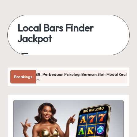
Skip
to
Local Bars Finder
content
Jackpot
Jackpot
in
Motion
erbedaan Psikologi Bermain Slot: Modal Kecil vs Modal Tak Terbatas
Breakings