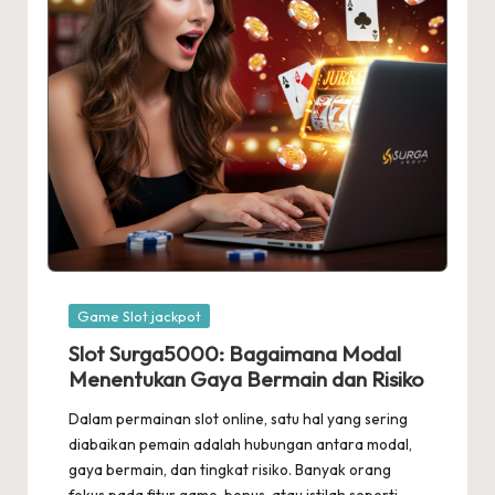
Posted
Game Slot jackpot
in
Slot Surga5000: Bagaimana Modal
Menentukan Gaya Bermain dan Risiko
Dalam permainan slot online, satu hal yang sering
diabaikan pemain adalah hubungan antara modal,
gaya bermain, dan tingkat risiko. Banyak orang