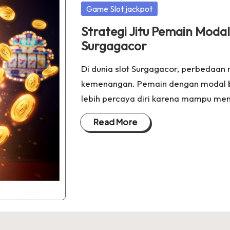
Posted
Game Slot jackpot
in
Strategi Jitu Pemain Moda
Surgagacor
Di dunia slot Surgagacor, perbedaan
kemenangan. Pemain dengan modal bes
lebih percaya diri karena mampu me
Read More