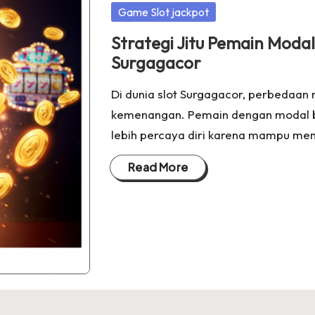
Posted
Game Slot jackpot
in
Strategi Jitu Pemain Moda
Surgagacor
Di dunia slot Surgagacor, perbedaan
kemenangan. Pemain dengan modal bes
lebih percaya diri karena mampu me
Read More