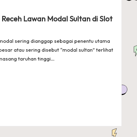
l Receh Lawan Modal Sultan di Slot
 modal sering dianggap sebagai penentu utama
ar atau sering disebut “modal sultan” terlihat
masang taruhan tinggi…